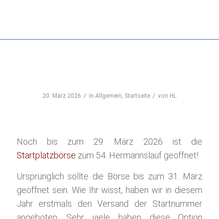
STARTPLATZBÖRSE NOCH
BIS ZUM 29.3. GEÖFFNET!
/
/
20. März 2026
in
Allgemein
,
Startseite
von
HL
Noch bis zum 29. März 2026 ist die
Startplatzbörse
zum 54. Hermannslauf geöffnet!
Ursprünglich sollte die Börse bis zum 31. März
geöffnet sein. Wie Ihr wisst, haben wir in diesem
Jahr erstmals den Versand der Startnummer
angeboten. Sehr viele haben diese Option